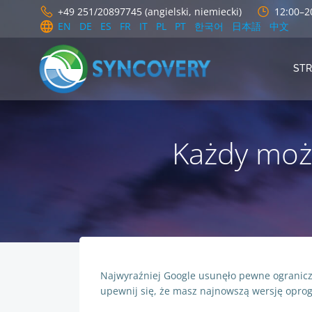
Skip
+49 251/20897745 (angielski, niemiecki)
12:00–2
to
EN
DE
ES
FR
IT
PL
PT
한국어
日本語
中文
content
ST
Każdy może
Najwyraźniej Google usunęło pewne ograniczen
upewnij się, że masz najnowszą wersję oprog