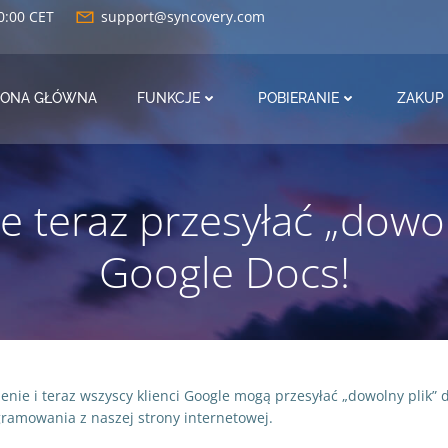
0:00 CET
support@syncovery.com
RONA GŁÓWNA
FUNKCJE
POBIERANIE
ZAKUP
 teraz przesyłać „dowol
Google Docs!
ie i teraz wszyscy klienci Google mogą przesyłać „dowolny plik” d
ramowania z naszej strony internetowej.