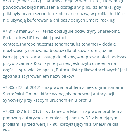
v7.81a (8 mar 2017) – naprawia błąd w wersji 7.81, który mógł
powodować błąd naruszenia dostępu w pliku dziennika, gdy
pliki były przenoszone lub zmieniane nazwą w profilach, które
nie używają buforowania ani bazy danych SmartTracking
v7.81 (8 mar 2017) – teraz obsługuje podwitryny SharePoint.
Podaj adres URL w takiej postaci:
contoso.sharepoint.com[sitename/subsitename] – dodaje
możliwość ignorowania błędów dla plików, które „już nie
istnieją” (zob. karta Dostęp do plików) – naprawia błąd podczas
przywracania z Kopii syntetycznej, jeśli użyto dzielenia na
części – sprawia, że opcja „Buforuj listę plików docelowych” jest
zgodna z szyfrowaniem nazw plików
v7.80c (27 lut 2017) – naprawia problem z niektórymi kontami
SharePoint Online, które wymagały ponownej autoryzacji
Syncovery przy każdym uruchomieniu profilu
v7.80b (27 lut 2017) – wydanie dla Mac – naprawia problem z
ponowną autoryzacją niemieckiej chmury DE z istniejącymi
profilami sprzed wersji 7.80, korzystającymi z OneDrive dla
Firm