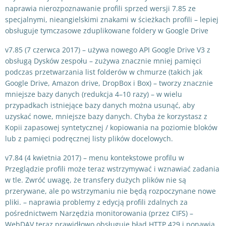
naprawia nierozpoznawanie profili sprzed wersji 7.85 ze
specjalnymi, nieangielskimi znakami w ścieżkach profili – lepiej
obsługuje tymczasowe zduplikowane foldery w Google Drive
v7.85 (7 czerwca 2017) – używa nowego API Google Drive V3 z
obsługą Dysków zespołu – zużywa znacznie mniej pamięci
podczas przetwarzania list folderów w chmurze (takich jak
Google Drive, Amazon drive, DropBox i Box) – tworzy znacznie
mniejsze bazy danych (redukcja 4–10 razy) – w wielu
przypadkach istniejące bazy danych można usunąć, aby
uzyskać nowe, mniejsze bazy danych. Chyba że korzystasz z
Kopii zapasowej syntetycznej / kopiowania na poziomie bloków
lub z pamięci podręcznej listy plików docelowych.
v7.84 (4 kwietnia 2017) – menu kontekstowe profilu w
Przeglądzie profili może teraz wstrzymywać i wznawiać zadania
w tle. Zwróć uwagę, że transfery dużych plików nie są
przerywane, ale po wstrzymaniu nie będą rozpoczynane nowe
pliki. – naprawia problemy z edycją profili zdalnych za
pośrednictwem Narzędzia monitorowania (przez CIFS) –
WebDAV teraz prawidłowo obsługuje błąd HTTP 429 i ponawia