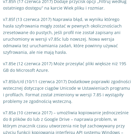
v7.85h (17 czerwca 2017) Dodaje przycisk opcji „Filtruj według
ostatniego dostępu” na karcie Wiek pliku i rozmiar.
v7.85f (13 czerwca 2017) Naprawia błąd, w wyniku którego
hasła szyfrowania mogły zostać w pewnych okolicznościach
zresetowane do pustych, jeśli profil nie został zapisany ani
uruchomiony w wersji v7.85c lub nowszej. Nowa wersja
odmawia też uruchamiania zadań, które powinny używać
szyfrowania, ale nie mają hasła.
v7.85e (12 czerwca 2017) Może przesyłać pliki większe niż 195
GB do Microsoft Azure.
v7.85b/c/d (10/11 czerwca 2017) Dodatkowe poprawki zgodności
wstecznej dotyczące ciągów Unicode w Ustawieniach programu
i profilach. Format został zmieniony w wersji 7.85 i wystąpiły
problemy ze zgodnością wsteczną.
v7.85a (10 czerwca 2017) – umożliwia kopiowanie jednocześnie
do 8 plików do lub z Google Drive – naprawia problem, w
którym znacznik czasu utworzenia nie był zachowywany przy
użyciu funkcji kopiowania interfejsu API systemu Windows –