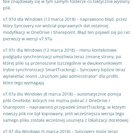
Nie znajdowały się w tym samym folderze co faktycznie wysłany
plik.
v7.97d dla Windows (13 marca 2018) – naprawiono błąd, przez
który Syncovery nie widział poprawnych dat ostatniej
modyfikacji w OneDrive i Sharepoint. Błąd ten pojawił się po raz
pierwszy w wersji v7.97a.
v7.97c dla Windows (12 marca 2018) – menu kontekstowe
podglądu synchronizacji umożliwia teraz zmianę strony, po
której pliki są przenoszone (szczególnie w dwukierunkowym
trybie synchronizacji SmartTracking) – Syncovery będzie teraz
wyświetlać monit „Uruchom jako administrator” dla profili,
które tego wymagają
v7.97a dla Windows (8 marca 2018) – automatycznie pomija
pliki OneNote, których nie można pobrać z OneDrive /
Sharepoint – naprawiono przypadek SmartTracking, w którym
nowszy plik nie był kopiowany, jeśli wcześniejsza wersja tego
samego pliku została wcześniej usunięta z lokalizacji docelowej
v7.97 dla Windows (5 marca 2018) – Syncovery może teraz