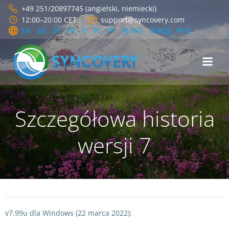
Skip
+49 251/20897745 (angielski, niemiecki)
to
12:00–20:00 CET
support@syncovery.com
content
EN
DE
ES
FR
IT
PL
PT
한국어
日本語
中文
Szczegółowa historia
wersji 7
v7.99u dla Windows (22 marca 2022):