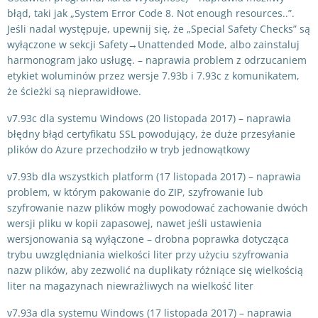
błąd, taki jak „System Error Code 8. Not enough resources..”.
Jeśli nadal występuje, upewnij się, że „Special Safety Checks” są
wyłączone w sekcji Safety→Unattended Mode, albo zainstaluj
harmonogram jako usługę. – naprawia problem z odrzucaniem
etykiet woluminów przez wersje 7.93b i 7.93c z komunikatem,
że ścieżki są nieprawidłowe.
v7.93c dla systemu Windows (20 listopada 2017) – naprawia
błędny błąd certyfikatu SSL powodujący, że duże przesyłanie
plików do Azure przechodziło w tryb jednowątkowy
v7.93b dla wszystkich platform (17 listopada 2017) – naprawia
problem, w którym pakowanie do ZIP, szyfrowanie lub
szyfrowanie nazw plików mogły powodować zachowanie dwóch
wersji pliku w kopii zapasowej, nawet jeśli ustawienia
wersjonowania są wyłączone – drobna poprawka dotycząca
trybu uwzględniania wielkości liter przy użyciu szyfrowania
nazw plików, aby zezwolić na duplikaty różniące się wielkością
liter na magazynach niewrażliwych na wielkość liter
v7.93a dla systemu Windows (17 listopada 2017) – naprawia