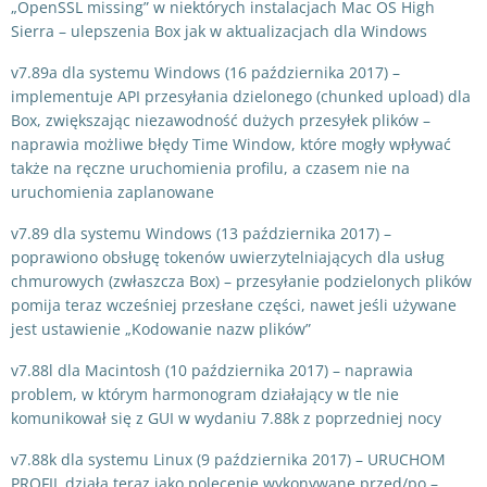
„OpenSSL missing” w niektórych instalacjach Mac OS High
Sierra – ulepszenia Box jak w aktualizacjach dla Windows
v7.89a dla systemu Windows (16 października 2017) –
implementuje API przesyłania dzielonego (chunked upload) dla
Box, zwiększając niezawodność dużych przesyłek plików –
naprawia możliwe błędy Time Window, które mogły wpływać
także na ręczne uruchomienia profilu, a czasem nie na
uruchomienia zaplanowane
v7.89 dla systemu Windows (13 października 2017) –
poprawiono obsługę tokenów uwierzytelniających dla usług
chmurowych (zwłaszcza Box) – przesyłanie podzielonych plików
pomija teraz wcześniej przesłane części, nawet jeśli używane
jest ustawienie „Kodowanie nazw plików”
v7.88l dla Macintosh (10 października 2017) – naprawia
problem, w którym harmonogram działający w tle nie
komunikował się z GUI w wydaniu 7.88k z poprzedniej nocy
v7.88k dla systemu Linux (9 października 2017) – URUCHOM
PROFIL działa teraz jako polecenie wykonywane przed/po –