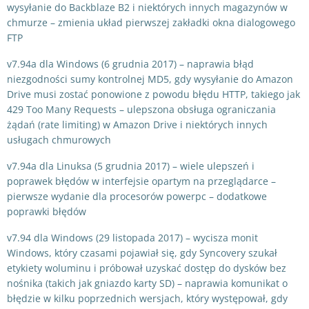
wysyłanie do Backblaze B2 i niektórych innych magazynów w
chmurze – zmienia układ pierwszej zakładki okna dialogowego
FTP
v7.94a dla Windows (6 grudnia 2017) – naprawia błąd
niezgodności sumy kontrolnej MD5, gdy wysyłanie do Amazon
Drive musi zostać ponowione z powodu błędu HTTP, takiego jak
429 Too Many Requests – ulepszona obsługa ograniczania
żądań (rate limiting) w Amazon Drive i niektórych innych
usługach chmurowych
v7.94a dla Linuksa (5 grudnia 2017) – wiele ulepszeń i
poprawek błędów w interfejsie opartym na przeglądarce –
pierwsze wydanie dla procesorów powerpc – dodatkowe
poprawki błędów
v7.94 dla Windows (29 listopada 2017) – wycisza monit
Windows, który czasami pojawiał się, gdy Syncovery szukał
etykiety woluminu i próbował uzyskać dostęp do dysków bez
nośnika (takich jak gniazdo karty SD) – naprawia komunikat o
błędzie w kilku poprzednich wersjach, który występował, gdy