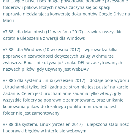
dla Google Drive i Box mogła powodować ponowne przesyłanie
folderów i plików, których nazwa zaczyna się od spacji –
naprawia niedziałającą konwersję dokumentów Google Drive na
Macu
v7.88c dla Macintosh (11 września 2017) – zawiera wszystkie
ostatnie ulepszenia z wersji dla Windows
v7.88c dla Windows (10 września 2017) – wprowadza kilka
poprawek niezawodności dotyczących usług w chmurze,
zwłaszcza Box. – nie używa już znaku DEL w zaszyfrowanych
nazwach plików, gdy używany jest WebDAV
v7.88b dla systemu Linux (wrzesień 2017) – dodaje pole wyboru
„Uruchamiaj tylko, jeśli żadna ze stron nie jest pusta” na karcie
Zadanie. Celem jest uruchamianie zadania tylko wtedy, gdy
wszystkie foldery są poprawnie zamontowane, oraz unikanie
kopiowania plików do lokalnego punktu montowania, jeśli
folder nie jest zamontowany.
v7.88 dla systemu Linux (wrzesień 2017) – ulepszona stabilność
i poprawki błędów w interfejsie webowym