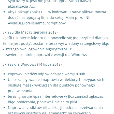
Syncovery 8, jeśli nie jest dostępna żadna dalsza
aktualizacja 7.x.
Aby uniknąć znaku DEL w kodowaniu nazw plików, można
dodać następującą linię do sekcji Main pliku INI:
AvoidDELForFilenameEncryption=1
v7.98u dla Mac (5 sierpnia 2018)
– jeśli usunięcie folderu nie powiodło się (na przykład dlatego,
że nie jest pusty), zostanie teraz wyświetlony szczegółowy błąd
– szczegółowe logowanie algorytmu SFTP
– zawiera ostatnie poprawki z wersji dla Windows
v7.98s dla Windows (14 lipca 2018)
Poprawki błędów odpowiadające wersji 8.00b
Ulepsza logowanie i naprawia w niektórych przypadkach
obsługę masek wykluczeń dla punktów ponownego
przetwarzania.
teraz ignoruje łącza internetowe w Box zamiast zgłaszać
błąd pobierania, ponieważ nie są to pliki
Naprawia rzadki awarii aplikacji podczas przetwarzania
list plików opartych na „zmianach” na serwerach