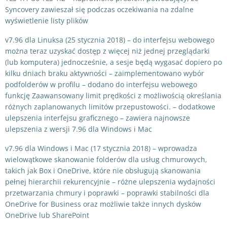
Syncovery zawieszał się podczas oczekiwania na zdalne
wyświetlenie listy plików
v7.96 dla Linuksa (25 stycznia 2018) – do interfejsu webowego
można teraz uzyskać dostęp z więcej niż jednej przeglądarki
(lub komputera) jednocześnie, a sesje będą wygasać dopiero po
kilku dniach braku aktywności – zaimplementowano wybór
podfolderów w profilu – dodano do interfejsu webowego
funkcję Zaawansowany limit prędkości z możliwością określania
różnych zaplanowanych limitów przepustowości. – dodatkowe
ulepszenia interfejsu graficznego – zawiera najnowsze
ulepszenia z wersji 7.96 dla Windows i Mac
v7.96 dla Windows i Mac (17 stycznia 2018) – wprowadza
wielowątkowe skanowanie folderów dla usług chmurowych,
takich jak Box i OneDrive, które nie obsługują skanowania
pełnej hierarchii rekurencyjnie – różne ulepszenia wydajności
przetwarzania chmury i poprawki – poprawki stabilności dla
OneDrive for Business oraz możliwie także innych dysków
OneDrive lub SharePoint