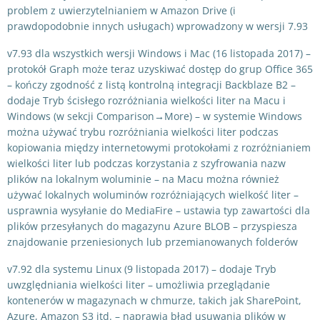
problem z uwierzytelnianiem w Amazon Drive (i
prawdopodobnie innych usługach) wprowadzony w wersji 7.93
v7.93 dla wszystkich wersji Windows i Mac (16 listopada 2017) –
protokół Graph może teraz uzyskiwać dostęp do grup Office 365
– kończy zgodność z listą kontrolną integracji Backblaze B2 –
dodaje Tryb ścisłego rozróżniania wielkości liter na Macu i
Windows (w sekcji Comparison→More) – w systemie Windows
można używać trybu rozróżniania wielkości liter podczas
kopiowania między internetowymi protokołami z rozróżnianiem
wielkości liter lub podczas korzystania z szyfrowania nazw
plików na lokalnym woluminie – na Macu można również
używać lokalnych woluminów rozróżniających wielkość liter –
usprawnia wysyłanie do MediaFire – ustawia typ zawartości dla
plików przesyłanych do magazynu Azure BLOB – przyspiesza
znajdowanie przeniesionych lub przemianowanych folderów
v7.92 dla systemu Linux (9 listopada 2017) – dodaje Tryb
uwzględniania wielkości liter – umożliwia przeglądanie
kontenerów w magazynach w chmurze, takich jak SharePoint,
Azure, Amazon S3 itd. – naprawia błąd usuwania plików w