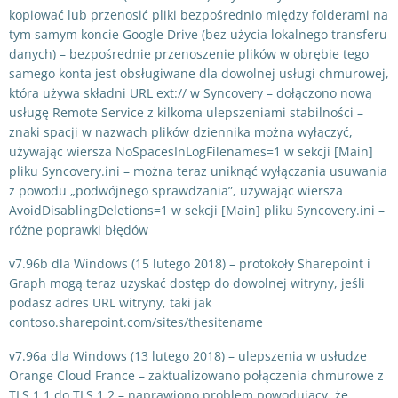
kopiować lub przenosić pliki bezpośrednio między folderami na
tym samym koncie Google Drive (bez użycia lokalnego transferu
danych) – bezpośrednie przenoszenie plików w obrębie tego
samego konta jest obsługiwane dla dowolnej usługi chmurowej,
która używa składni URL ext:// w Syncovery – dołączono nową
usługę Remote Service z kilkoma ulepszeniami stabilności –
znaki spacji w nazwach plików dziennika można wyłączyć,
używając wiersza NoSpacesInLogFilenames=1 w sekcji [Main]
pliku Syncovery.ini – można teraz uniknąć wyłączania usuwania
z powodu „podwójnego sprawdzania”, używając wiersza
AvoidDisablingDeletions=1 w sekcji [Main] pliku Syncovery.ini –
różne poprawki błędów
v7.96b dla Windows (15 lutego 2018) – protokoły Sharepoint i
Graph mogą teraz uzyskać dostęp do dowolnej witryny, jeśli
podasz adres URL witryny, taki jak
contoso.sharepoint.com/sites/thesitename
v7.96a dla Windows (13 lutego 2018) – ulepszenia w usłudze
Orange Cloud France – zaktualizowano połączenia chmurowe z
TLS 1.1 do TLS 1.2 – naprawiono problem powodujący, że