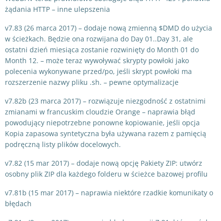
żądania HTTP – inne ulepszenia
v7.83 (26 marca 2017) – dodaje nową zmienną $DMD do użycia
w ścieżkach. Będzie ona rozwijana do Day 01..Day 31, ale
ostatni dzień miesiąca zostanie rozwinięty do Month 01 do
Month 12. – może teraz wywoływać skrypty powłoki jako
polecenia wykonywane przed/po, jeśli skrypt powłoki ma
rozszerzenie nazwy pliku .sh. – pewne optymalizacje
v7.82b (23 marca 2017) – rozwiązuje niezgodność z ostatnimi
zmianami w francuskim cloudzie Orange – naprawia błąd
powodujący niepotrzebne ponowne kopiowanie, jeśli opcja
Kopia zapasowa syntetyczna była używana razem z pamięcią
podręczną listy plików docelowych.
v7.82 (15 mar 2017) – dodaje nową opcję Pakiety ZIP: utwórz
osobny plik ZIP dla każdego folderu w ścieżce bazowej profilu
v7.81b (15 mar 2017) – naprawia niektóre rzadkie komunikaty o
błędach