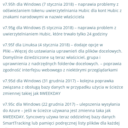
v7.95h dla Windows (7 stycznia 2018) – naprawia problemy z
odświeżaniem tokenu uwierzytelniania Hubic dla kont Hubic z
znakami narodowymi w nazwie właściciela
v7.95g dla Windows (5 stycznia 2018) – naprawia problem z
uwierzytelnianiem Hubic, które trwało tylko 24 godziny
v7.95f dla Linuksa (4 stycznia 2018) – dodaje opcje w
Pliki→Więcej do ustawiania uprawnień dla plików docelowych.
Domyślnie dziedziczone są teraz właściciel, grupa i
uprawnienia z nadrzędnych folderów docelowych. – poprawia
zgodność interfejsu webowego z niektórymi przeglądarkami
v7.95d dla Windows (31 grudnia 2017) – kolejna poprawka
związana z obsługą bazy danych w przypadku użycia w ścieżce
zmiennej takiej jak $WEEKDAY
v7.95c dla Windows (22 grudnia 2017) – ulepszenia wysyłania
do Azure – jeśli w ścieżce używana jest zmienna taka jak
$WEEKDAY, Syncovery używa teraz oddzielnej bazy danych
SmartTracking lub pamięci podręcznej listy plików dla każdej