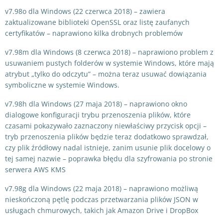
v7.98o dla Windows (22 czerwca 2018) – zawiera
zaktualizowane biblioteki OpenSSL oraz listę zaufanych
certyfikatów – naprawiono kilka drobnych problemów
v7.98m dla Windows (8 czerwca 2018) – naprawiono problem z
usuwaniem pustych folderów w systemie Windows, które mają
atrybut „tylko do odczytu” – można teraz usuwać dowiązania
symboliczne w systemie Windows.
v7.98h dla Windows (27 maja 2018) – naprawiono okno
dialogowe konfiguracji trybu przenoszenia plików, które
czasami pokazywało zaznaczony niewłaściwy przycisk opcji –
tryb przenoszenia plików będzie teraz dodatkowo sprawdzał,
czy plik źródłowy nadal istnieje, zanim usunie plik docelowy o
tej samej nazwie – poprawka błędu dla szyfrowania po stronie
serwera AWS KMS
v7.98g dla Windows (22 maja 2018) – naprawiono możliwą
nieskończoną pętlę podczas przetwarzania plików JSON w
usługach chmurowych, takich jak Amazon Drive i DropBox