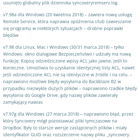
usunięto globalny plik dziennika syncoveryremserv.log
v7.98a dla Windows (20 kwietnia 2018) – zawiera nową usługę
Remote Service, która naprawia opóźnienia i/lub zawieszanie
się programu w niektórych sytuacjach – drobne poprawki
błędów
v7.98 dla Linux, Mac i Windows (30/31 marca 2018) – tylko
Windows: okno dialogowe Bezpieczeństwo i udziały ma nową
funkcję: Kopiuj odziedziczone wpisy ACL jako jawne, jeśli to
konieczne. Umożliwia to uzyskanie identycznej listy ACL, nawet
jeśli odziedziczone ACL nie są identyczne w źródle i na celu. –
naprawiono możliwe błędy wysyłania do Backblaze B2 w
przypadku niezwykle dużych plików – naprawiono rzadkie błędy
wysyłania do Google Drive, gdy nazwy plików zawierały
zamykający nawias
v7.97g dla Windows (27 marca 2018) – naprawiono błąd, przez
który Syncovery mógł pozostawiać pliki tymczasowe na
DropBox. Były to starsze wersje zastąpionych plików i miały
identyfikator GUID oraz rozszerzenie nazwy pliku _syncovery.