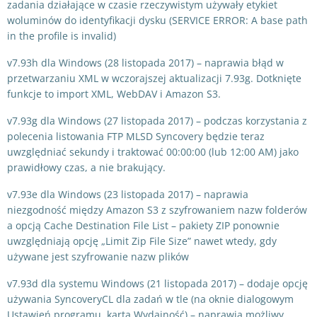
zadania działające w czasie rzeczywistym używały etykiet
woluminów do identyfikacji dysku (SERVICE ERROR: A base path
in the profile is invalid)
v7.93h dla Windows (28 listopada 2017) – naprawia błąd w
przetwarzaniu XML w wczorajszej aktualizacji 7.93g. Dotknięte
funkcje to import XML, WebDAV i Amazon S3.
v7.93g dla Windows (27 listopada 2017) – podczas korzystania z
polecenia listowania FTP MLSD Syncovery będzie teraz
uwzględniać sekundy i traktować 00:00:00 (lub 12:00 AM) jako
prawidłowy czas, a nie brakujący.
v7.93e dla Windows (23 listopada 2017) – naprawia
niezgodność między Amazon S3 z szyfrowaniem nazw folderów
a opcją Cache Destination File List – pakiety ZIP ponownie
uwzględniają opcję „Limit Zip File Size” nawet wtedy, gdy
używane jest szyfrowanie nazw plików
v7.93d dla systemu Windows (21 listopada 2017) – dodaje opcję
używania SyncoveryCL dla zadań w tle (na oknie dialogowym
Ustawień programu, karta Wydajność) – naprawia możliwy