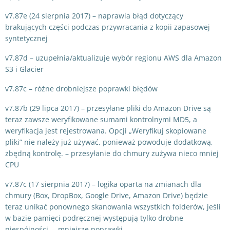
v7.87e (24 sierpnia 2017) – naprawia błąd dotyczący
brakujących części podczas przywracania z kopii zapasowej
syntetycznej
v7.87d – uzupełnia/aktualizuje wybór regionu AWS dla Amazon
S3 i Glacier
v7.87c – różne drobniejsze poprawki błędów
v7.87b (29 lipca 2017) – przesyłane pliki do Amazon Drive są
teraz zawsze weryfikowane sumami kontrolnymi MD5, a
weryfikacja jest rejestrowana. Opcji „Weryfikuj skopiowane
pliki” nie należy już używać, ponieważ powoduje dodatkową,
zbędną kontrolę. – przesyłanie do chmury zużywa nieco mniej
CPU
v7.87c (17 sierpnia 2017) – logika oparta na zmianach dla
chmury (Box, DropBox, Google Drive, Amazon Drive) będzie
teraz unikać ponownego skanowania wszystkich folderów, jeśli
w bazie pamięci podręcznej występują tylko drobne
niespójności. – mniejsze poprawki